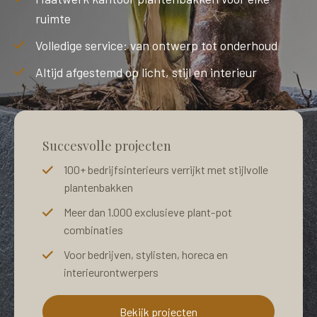
Kantoor projecten
ruimte
Plan jouw kennismaking
Volledige service: van ontwerp tot onderhoud
Altijd afgestemd op licht, stijl en interieur
Succesvolle projecten
100+ bedrijfsinterieurs verrijkt met stijlvolle
plantenbakken
Meer dan 1.000 exclusieve plant-pot
combinaties
Voor bedrijven, stylisten, horeca en
interieurontwerpers
Bekijk projecten