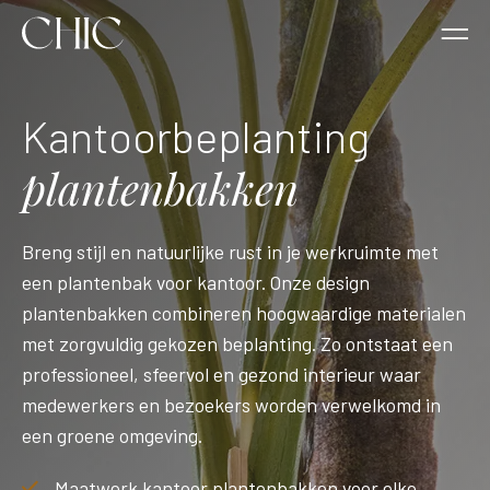
Kantoorbeplanting
Interieurbeplanting
Kantoorbeplanting
Over ons
Interieurbeplanting
plantenbakken
Kantoorbeplanting
Interieurbeplanting bij Chic
Kantoorbeplanting bij Chic
Over ons
Breng stijl en natuurlijke rust in je werkruimte met
Projecten
een plantenbak voor kantoor. Onze design
Luxe kamerplanten
Kantoor hangplanten
Projecten
plantenbakken combineren hoogwaardige materialen
Werkwijze
met zorgvuldig gekozen beplanting. Zo ontstaat een
Planten op stam
Kantoorplanten
Werkwijze
professioneel, sfeervol en gezond interieur waar
Over ons
medewerkers en bezoekers worden verwelkomd in
een groene omgeving.
Interieurbeplanting projecten
kantoor bomen
Contact
Contact
Maatwerk kantoor plantenbakken voor elke