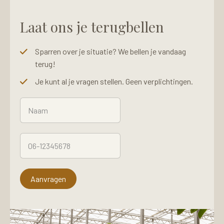
Laat ons je terugbellen
Sparren over je situatie? We bellen je vandaag
terug!
Je kunt al je vragen stellen. Geen verplichtingen.
N
T
a
e
a
l
m
e
T
*
f
e
o
l
o
e
n
f
Aanvragen
n
o
u
o
m
n
m
n
e