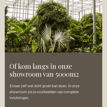
u
r
m
L
m
a
e
y
r
-
o
u
t
N
a
a
m
Of kom langs in onze
showroom van 5000m2
Ervaar zelf wat écht groen kan doen. In onze
showroom zie je voorbeelden van complete
inrichtingen