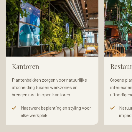
Kantoren
Restau
Plantenbakken zorgen voor natuurlijke
Groene pla
afscheiding tussen werkzones en
interieur e
brengen rust in open kantoren.
uitnodigend
Maatwerk beplanting en styling voor
Natuur
elke werkplek
impac