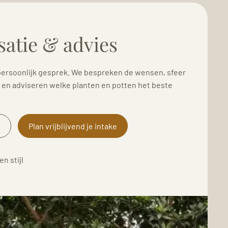
satie & advies
 persoonlijk gesprek. We bespreken de wensen, sfeer
e en adviseren welke planten en potten het beste
Plan vrijblijvend je intake
n stijl