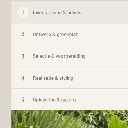
1
Inventarisatie & advies
2
Ontwerp & groenplan
3
Selectie & voorbereiding
4
Realisatie & styling
5
Oplevering & nazorg