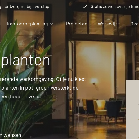
ge ontzorging bij overstap
Gratis advies over je hui
Kantoorbeplanting
Projecten
Werkwijze
Ove
 planten
planten
gplanten
rerende werkomgeving. Of je nu kiest
lanting projecten
men
planten in pot, groen versterkt de
r een hoger niveau.
en wensen