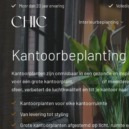
Meer dan 20 jaar ervaring
Volledi
Interieurbeplanting
Interieurbeplanting
Kantoorbeplanting
Over ons
Kantoorbeplanting
Interieurbeplanting bij Chic
Kantoorbeplanting bij Chic
Over ons
Luxe kamer
Kantoor han
Vacatures
Kantoorplanten zijn onmisbaar in een gezonde en inspi
Kamerplanten op stam
Kantoor planten
Projecten
Interieurbep
Kantoor bo
Werkwijze
voor één grote kantoorplant,
hangplanten
of meerdere 
Kantoor projecten
Contact
sfeer, verbetert de luchtkwaliteit en tilt je kantoor naa
Kantoorplanten voor elke kantoorruimte
Van levering tot styling
Grote kantoorplanten afgestemd op licht, ruimte 