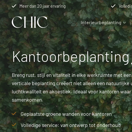
Meer dan 20 jaar ervaring
Volledi
Interieurbeplanting
Interieurbeplanting
Kantoorbeplanting
Over ons
Kantoorbeplantin
Interieurbeplanting bij Chic
Kantoorbeplanting bij Chic
Over ons
Luxe kamer
Kantoor han
Vacatures
Breng rust, stijl en vitaliteit in elke werkruimte met 
Kamerplanten op stam
Kantoor planten
Projecten
Interieurbep
Kantoor bo
Werkwijze
verticale beplanting creëert niet alleen een natuurlijke
Kantoor projecten
Contact
luchtkwaliteit en akoestiek. Ideaal voor kantoren waa
samenkomen.
Geplaatste groene wanden voor kantoren
Volledige service: van ontwerp tot onderhoud