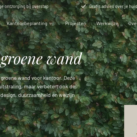
ge ontzorging bij overstap
Gratis advies over je hui
Kantoorbeplanting
Projecten
Werkwijze
Ove
groene wand
g
planten
gplanten
een groene wand voor kantoor. Deze
lanting projecten
men
 uitstraling, maar verbetert ook de
r design, duurzaamheid en welzijn